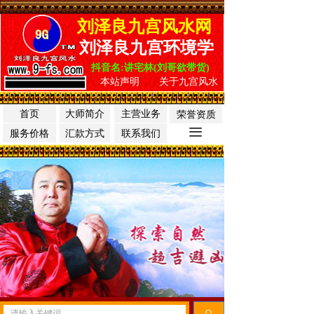
刘泽良九宫风水网
刘泽良九宫环境学
抖音名:讲宅林(刘哥欲带货)
本站声明
关于九宫风水
首页
大师简介
主营业务
荣誉资质
끀
服务价格
汇款方式
联系我们
끠