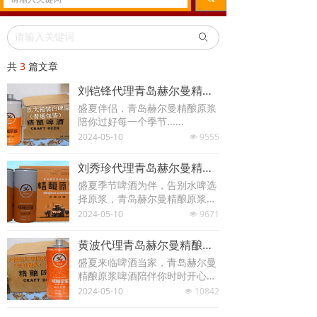
ꄙ
共
3
篇文章
刘铠锋代理青岛赫尔曼精酿原浆.放下水啤选择原浆.精酿原浆哪家好.口感品味数青岛.喝啤酒就选青岛赫尔曼精酿原浆啤酒
盛夏伴侣，青岛赫尔曼精酿原浆
陪你过好每一个季节......
2024-05-10
9555
넶
刘秀珍代理青岛赫尔曼精酿原浆.精酿原浆哪家好.口感品味数青岛.放下水啤选择原浆.喝啤酒就选青岛赫尔曼精酿原浆啤酒
盛夏季节啤酒为伴，告别水啤选
择原浆，青岛赫尔曼精酿原浆是
你不二的选择......
2024-05-10
9671
넶
黄波代理青岛赫尔曼精酿原浆.告别水啤.选择原浆.青岛精酿原浆啤酒哪家好.不喝不知道.一喝就知晓.青岛赫尔曼精酿原浆是你不二选择
盛夏来临啤酒当家，青岛赫尔曼
精酿原浆啤酒陪伴你时时开心天
天发财......
2024-05-10
10842
넶